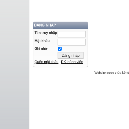
ĐĂNG NHẬP
Tên truy nhập
Mật khẩu
Ghi nhớ
Quên mật khẩu
ĐK thành viên
Website được thừa kế t